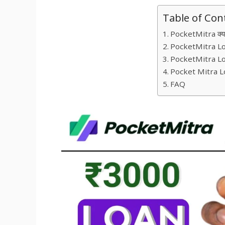
Table of Con
PocketMitra क्या
PocketMitra L
PocketMitra Loan ल
Pocket Mitra 
FAQ